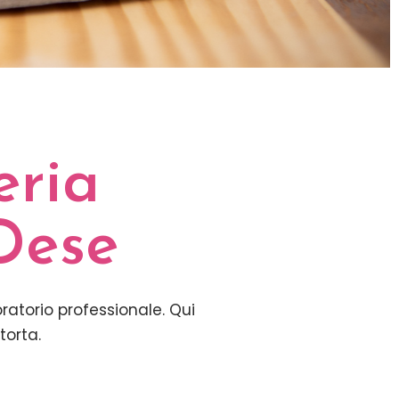
eria
Dese
atorio professionale. Qui
torta.