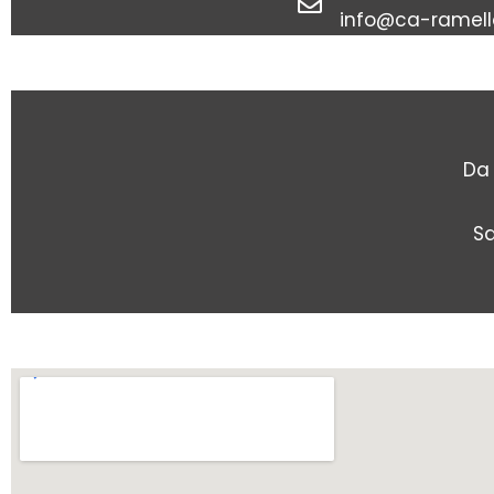
info@ca-ramello
Da 
Sa