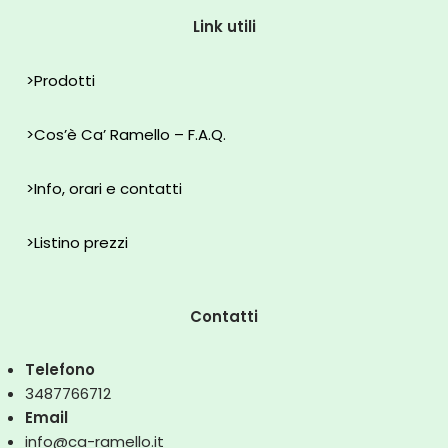
Link utili
>
Prodotti
>
Cos’è Ca’ Ramello – F.A.Q.
>
Info, orari e contatti
>
Listino prezzi
Contatti
Telefono
3487766712
Email
info@ca-ramello.it